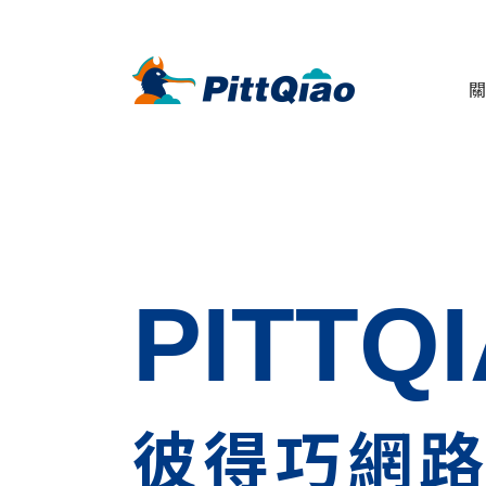
關
PITTQ
彼得巧網